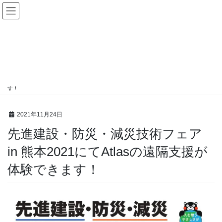
コ
ナ
ン
ビ
テ
ゲ
ン
ー
イベント
ツ
シ
へ
ョ
ス
ン
HOME
イベント
キ
に
先進建設・防災・減災技術フェア in 熊本2021にてAtlasの遠隔支援が体験できま
ッ
移
す！
プ
動
2021年11月24日
先進建設・防災・減災技術フェア
in 熊本2021にてAtlasの遠隔支援が
体験できます！