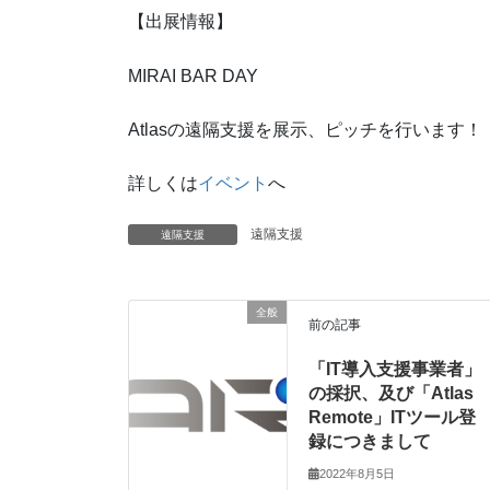
【出展情報】
MIRAI BAR DAY
Atlasの遠隔支援を展示、ピッチを行います！
詳しくは
イベント
へ
遠隔支援
遠隔支援
全般
前の記事
「IT導入支援事業者」
の採択、及び「Atlas
Remote」ITツール登
録につきまして
2022年8月5日