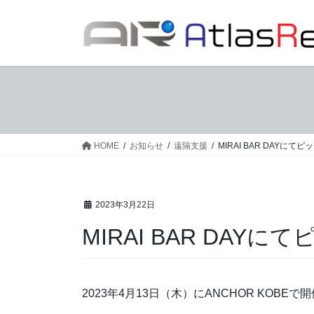
コ
ナ
ン
ビ
テ
ゲ
ン
ー
ツ
シ
へ
ョ
ス
ン
キ
に
ッ
移
HOME
お知らせ
遠隔支援
MIRAI BAR DAYに
プ
動
2023年3月22日
MIRAI BAR DAY
2023年4月13日（木）にANCHOR KOBEで