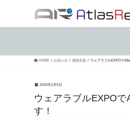
コ
ナ
ン
ビ
テ
ゲ
ン
ー
ツ
シ
へ
ョ
ス
ン
キ
に
ッ
移
HOME
お知らせ
遠隔支援
ウェアラブルEXPOでAtla
プ
動
2020年2月5日
ウェアラブルEXPOでAtl
す！