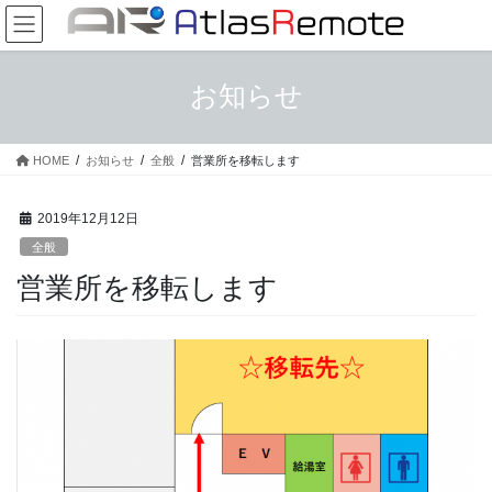
コ
ナ
ン
ビ
テ
ゲ
ン
ー
お知らせ
ツ
シ
へ
ョ
ス
ン
HOME
お知らせ
全般
営業所を移転します
キ
に
ッ
移
プ
動
2019年12月12日
全般
営業所を移転します