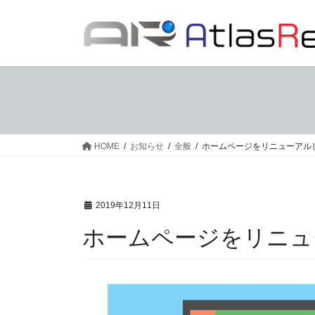
コ
ナ
ン
ビ
テ
ゲ
ン
ー
ツ
シ
へ
ョ
ス
ン
キ
に
ッ
移
HOME
お知らせ
全般
ホームページをリニューアル
プ
動
2019年12月11日
ホームページをリニュ