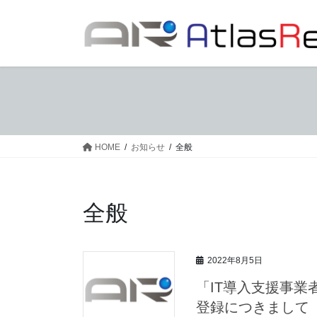
コ
ナ
ン
ビ
テ
ゲ
ン
ー
ツ
シ
へ
ョ
ス
ン
キ
に
ッ
移
HOME
お知らせ
全般
プ
動
全般
2022年8月5日
「IT導入支援事業者」
登録につきまして